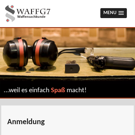
MENU
...weil es einfach
Spaß
macht!
Anmeldung