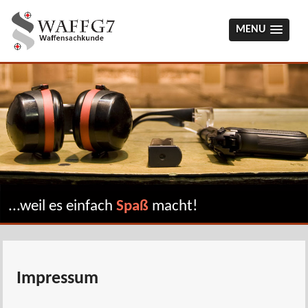
MENU
...weil es einfach
Spaß
macht!
Impressum