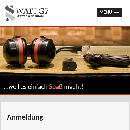
MENU
...weil es einfach
Spaß
macht!
Anmeldung