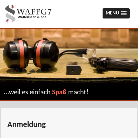
MENU
...weil es einfach
Spaß
macht!
Anmeldung