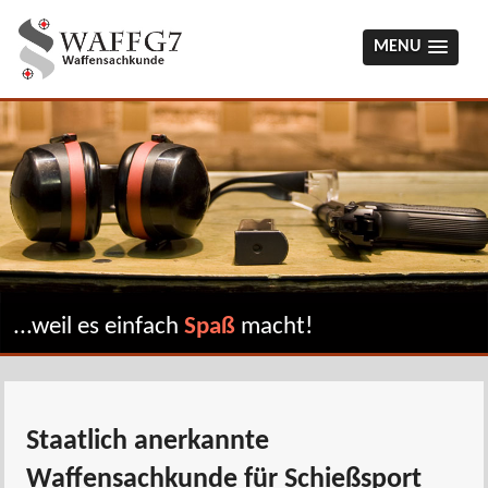
MENU
...weil es einfach
Spaß
macht!
Staatlich anerkannte
Waffensachkunde für Schießsport